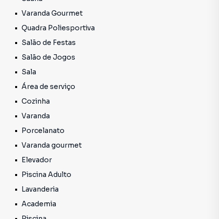
com um dos nosso corretores e visite!Nossos horários de
Varanda Gourmet
atendimento:Segunda a Sexta das 8:00 HS as 18:00
Quadra Poliesportiva
HSSábados das 8:00 HS as 12 HSNossos contatos:
Salão de Festas
79.3304-0000 / 99691-0000 (Whatsapp).Obs.: Preços e
condições ofertados aqui estão sujeito a alterações sem
Salão de Jogos
prévio aviso.
Sala
Área de serviço
Cozinha
Varanda
Porcelanato
Varanda gourmet
Elevador
Piscina Adulto
Lavanderia
Academia
Piscina