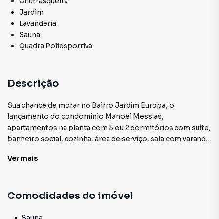
Churrasqueira
Jardim
Lavanderia
Sauna
Quadra Poliesportiva
Descrição
Sua chance de morar no Bairro Jardim Europa, o
lançamento do condomínio Manoel Messias,
apartamentos na planta com 3 ou 2 dormitórios com suíte,
banheiro social, cozinha, área de serviço, sala com varanda
goumert integrada, se tiver pets eles são muito bem
Ver
mais
vindos no novo ambiente.Para o seu lazer o condomínio
oferece piscina adulto com deck e borda infinita, piscina
infantil, salão de festas, espaço kids, parque infantil,
Comodidades do imóvel
cowoking, salão de jogos, espaço fitness, academia ao ar
livre, espaço esportivo, praça para encontros, espaço
goumert. Portaria 24 horas, 1 ou 2 vagas de garagem.Fale
Sauna